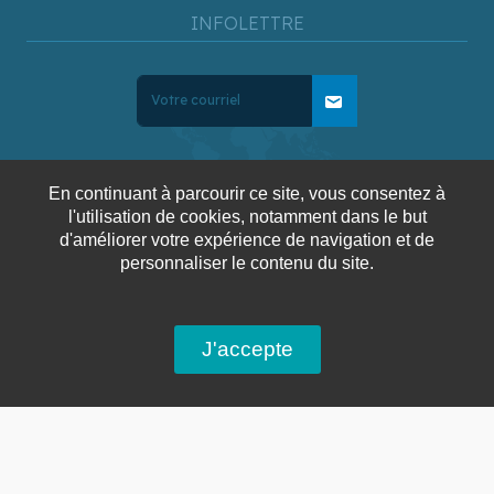
INFOLETTRE
mail
En continuant à parcourir ce site, vous consentez à
l'utilisation de cookies, notamment dans le but
d'améliorer votre expérience de navigation et de
Blogue
Confidentialité
Conditions générales de
personnaliser le contenu du site.
ventes
J'accepte
Copyright © 2025 Voyages
AquaTerra. Tous droits
réservés.