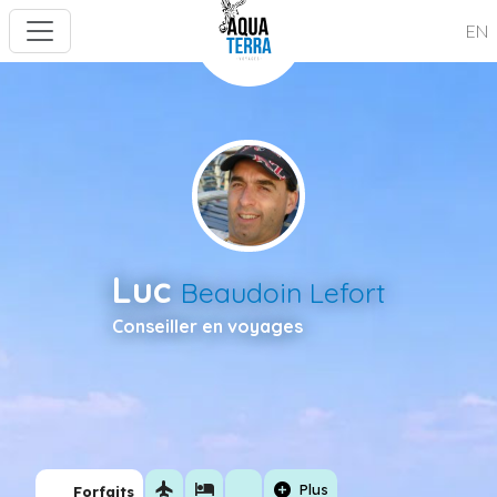
EN
Luc
Beaudoin Lefort
Conseiller en voyages
flight
hotel
add_circle
Plus
Forfaits