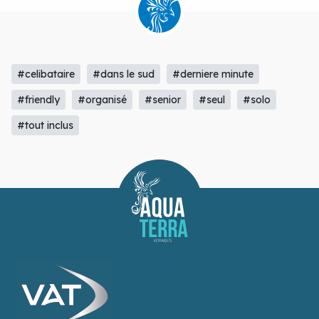
#celibataire
#dans le sud
#derniere minute
#friendly
#organisé
#senior
#seul
#solo
#tout inclus