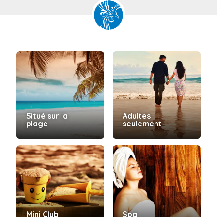
Situé sur la
Adultes
plage
seulement
Mini Club
Spa