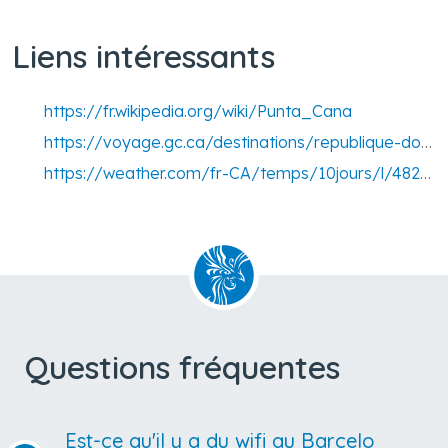
Liens intéressants
https://fr.wikipedia.org/wiki/Punta_Cana
https://voyage.gc.ca/destinations/republique-dominicaine
https://weather.com/fr-CA/temps/10jours/l/48263452da6132125f13bee3e29b8b00dd4bd55a4495027121a044ad338bede9
Questions fréquentes
Est-ce qu'il y a du wifi au Barcelo