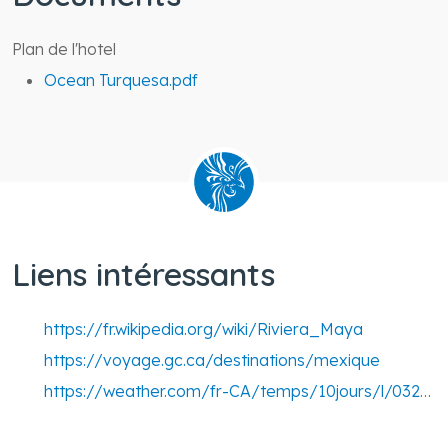
Plan de l'hotel
Ocean Turquesa.pdf
Liens intéressants
https://fr.wikipedia.org/wiki/Riviera_Maya
https://voyage.gc.ca/destinations/mexique
https://weather.com/fr-CA/temps/10jours/l/032794c332bf7f5df42c9f55f9e45deaccceaf409fffed8a99c959a5df05e055