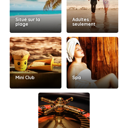
Situé sur la
Adultes
plage
seulement
Mini Club
Spa