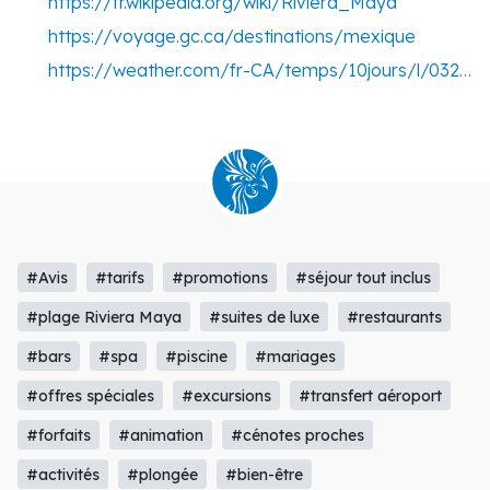
https://fr.wikipedia.org/wiki/Riviera_Maya
https://voyage.gc.ca/destinations/mexique
https://weather.com/fr-CA/temps/10jours/l/032794c332bf7f5df42c9f55f9e45deaccceaf409fffed8a99c959a5df05e055
#Avis
#tarifs
#promotions
#séjour tout inclus
#plage Riviera Maya
#suites de luxe
#restaurants
#bars
#spa
#piscine
#mariages
#offres spéciales
#excursions
#transfert aéroport
#forfaits
#animation
#cénotes proches
#activités
#plongée
#bien-être