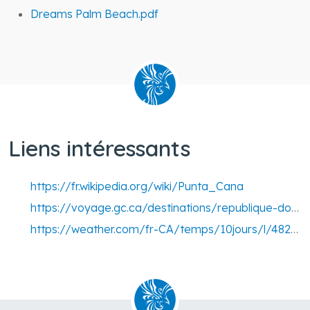
Plan de l'hotel
Dreams Palm Beach.pdf
Liens intéressants
https://fr.wikipedia.org/wiki/Punta_Cana
https://voyage.gc.ca/destinations/republique-dominicaine
https://weather.com/fr-CA/temps/10jours/l/48263452da6132125f13bee3e29b8b00dd4bd55a4495027121a044ad338bede9