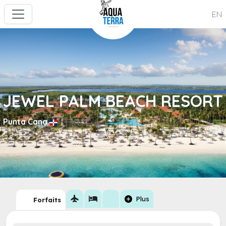
EN
JEWEL PALM BEACH RESORT
Punta Cana
flight
hotel
add_circle
Plus
Forfaits