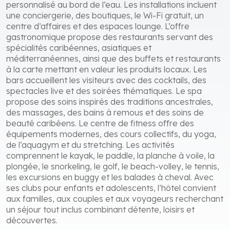
Palm Beach Resort comprend plusieurs piscines, des
bains à remous avec vue sur l’océan, des bassins pour
enfants et des cabanes privées avec service
personnalisé au bord de l’eau. Les installations incluent
une conciergerie, des boutiques, le Wi-Fi gratuit, un
centre d’affaires et des espaces lounge. L’offre
gastronomique propose des restaurants servant des
spécialités caribéennes, asiatiques et
méditerranéennes, ainsi que des buffets et restaurants
à la carte mettant en valeur les produits locaux. Les
bars accueillent les visiteurs avec des cocktails, des
spectacles live et des soirées thématiques. Le spa
propose des soins inspirés des traditions ancestrales,
des massages, des bains à remous et des soins de
beauté caribéens. Le centre de fitness offre des
équipements modernes, des cours collectifs, du yoga,
de l’aquagym et du stretching. Les activités
comprennent le kayak, le paddle, la planche à voile, la
plongée, le snorkeling, le golf, le beach-volley, le tennis,
les excursions en buggy et les balades à cheval. Avec
ses clubs pour enfants et adolescents, l’hôtel convient
aux familles, aux couples et aux voyageurs recherchant