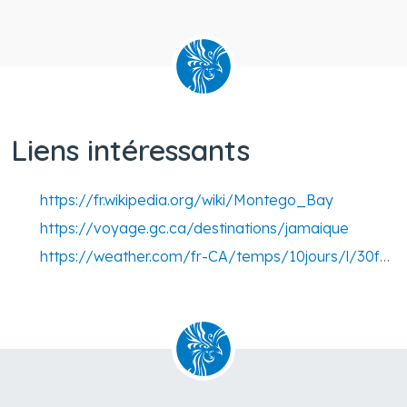
Liens intéressants
https://fr.wikipedia.org/wiki/Montego_Bay
https://voyage.gc.ca/destinations/jamaique
https://weather.com/fr-CA/temps/10jours/l/30f7a8b56e5cff7d9dd6b4cb0afb6aca995d778810c53290c36037bca9709d4c