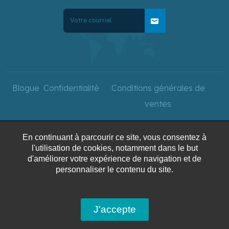
mail
Blogue
Confidentialité
Conditions générales de
ventes
En continuant à parcourir ce site, vous consentez à
Copyright © 2025 Voyages
l'utilisation de cookies, notamment dans le but
AquaTerra. Tous droits
d'améliorer votre expérience de navigation et de
personnaliser le contenu du site.
réservés.
J'accepte