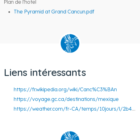
Plan de l'hotel
The Pyramid at Grand Cancun.pdf
Liens intéressants
https://fr.wikipedia.org/wiki/Canc%C3%BAn
https://voyage.gc.ca/destinations/mexique
https://weather.com/fr-CA/temps/10jours/l/2b41c81e3a9dd1ab0c32d6e6bc7defea517d8c6ace2c02aaf435d26c857c7453