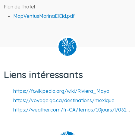
Plan de l'hotel
MapVentusMarinaElCid.pdf
Liens intéressants
https://fr.wikipedia.org/wiki/Riviera_Maya
https://voyage.gc.ca/destinations/mexique
https://weather.com/fr-CA/temps/10jours/l/032794c332bf7f5df42c9f55f9e45deaccceaf409fffed8a99c959a5df05e055