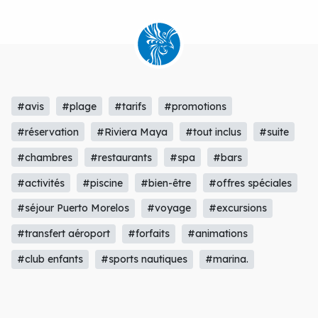
#avis
#plage
#tarifs
#promotions
#réservation
#Riviera Maya
#tout inclus
#suite
#chambres
#restaurants
#spa
#bars
#activités
#piscine
#bien-être
#offres spéciales
#séjour Puerto Morelos
#voyage
#excursions
#transfert aéroport
#forfaits
#animations
#club enfants
#sports nautiques
#marina.