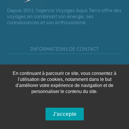
Depuis 2001, l'agence Voyages Aqua Terra offre des
voyages en combinant son énergie, ses
connaissances et son enthousiasme.
INFORMATIONS DE CONTACT
118-B, Boul. Curé-Labelle, Laval
En continuant à parcourir ce site, vous consentez à
Lundi au Vendredi : 9h00 à 16h00
l'utilisation de cookies, notamment dans le but
d'améliorer votre expérience de navigation et de
personnaliser le contenu du site.
J'accepte
450-628-6241
1-866-628-6241