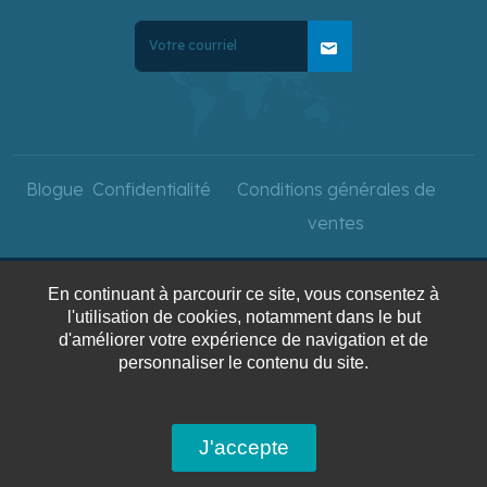
mail
Blogue
Confidentialité
Conditions générales de
ventes
En continuant à parcourir ce site, vous consentez à
Copyright © 2025 Voyages
l'utilisation de cookies, notamment dans le but
AquaTerra. Tous droits
d'améliorer votre expérience de navigation et de
personnaliser le contenu du site.
réservés.
J'accepte