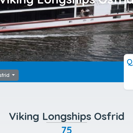
---
Q
sfrid
Viking Longships Osfrid
75