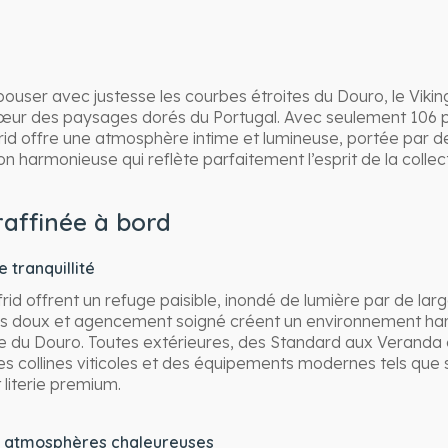
ouser avec justesse les courbes étroites du Douro, le Vikin
cœur des paysages dorés du Portugal. Avec seulement 106 
sfrid offre une atmosphère intime et lumineuse, portée par d
 harmonieuse qui reflète parfaitement l’esprit de la collect
raffinée à bord
 tranquillité
rid offrent un refuge paisible, inondé de lumière par de larg
ns doux et agencement soigné créent un environnement har
ée du Douro. Toutes extérieures, des Standard aux Veranda e
es collines viticoles et des équipements modernes tels que s
literie premium.
t atmosphères chaleureuses