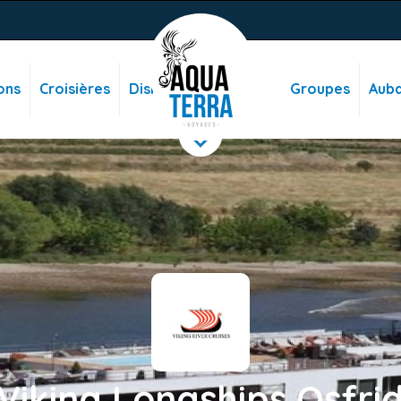
ons
Croisières
Disney
Groupes
Auba
Viking Longships Osfri