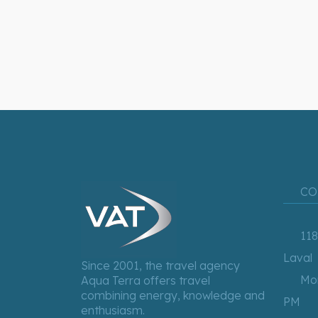
CO
118
Laval
Since 2001, the travel agency
Mon
Aqua Terra offers travel
combining energy, knowledge and
PM
enthusiasm.