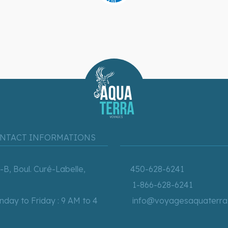
NTACT INFORMATIONS
-B, Boul. Curé-Labelle,
450-628-6241
1-866-628-6241
day to Friday : 9 AM to 4
info@voyagesaquaterra