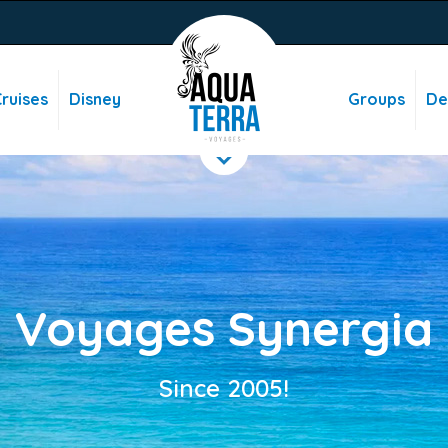
ruises
Disney
Groups
De
Voyages Synergia
Since 2005!